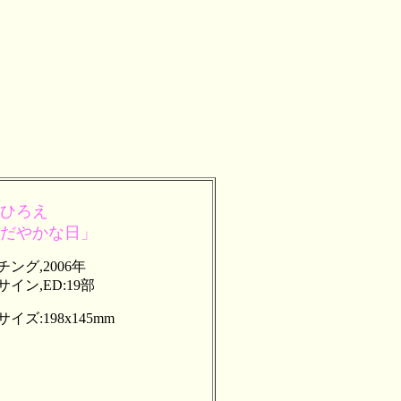
ひろえ
だやかな日」
ング,2006年
イン,ED:19部
イズ:198x145mm