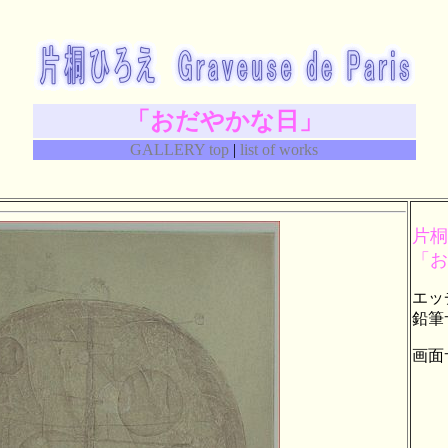
「おだやかな日」
GALLERY top
|
list of works
片桐
「お
エッチ
鉛筆サ
画面サ