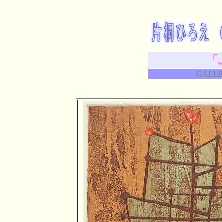
「
GALLE